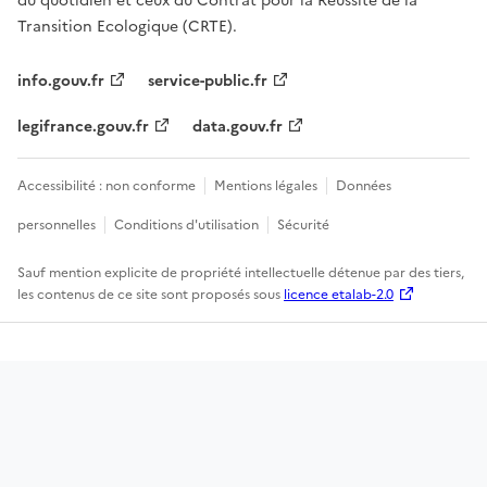
du quotidien et ceux du Contrat pour la Réussite de la
Transition Ecologique (CRTE).
info.gouv.fr
service-public.fr
legifrance.gouv.fr
data.gouv.fr
Accessibilité : non conforme
Mentions légales
Données
personnelles
Conditions d'utilisation
Sécurité
Sauf mention explicite de propriété intellectuelle détenue par des tiers,
les contenus de ce site sont proposés sous
licence etalab-2.0