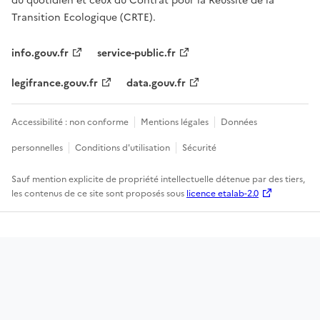
du quotidien et ceux du Contrat pour la Réussite de la
Transition Ecologique (CRTE).
info.gouv.fr
service-public.fr
legifrance.gouv.fr
data.gouv.fr
Accessibilité : non conforme
Mentions légales
Données
personnelles
Conditions d'utilisation
Sécurité
Sauf mention explicite de propriété intellectuelle détenue par des tiers,
les contenus de ce site sont proposés sous
licence etalab-2.0